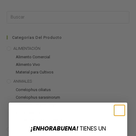
Categorías Del Producto
ALIMENTACIÓN
Alimento Comercial
Alimento Vivo
Material para Cultivos
ANIMALES
Correlophus ciliatus
Correlophus sarasinorum
Mniarogekko chahoua
Otros geckos
Rhacodactylus auriculatus
¡ENHORABUENA!
TIENES UN
CALEFACCIÓN