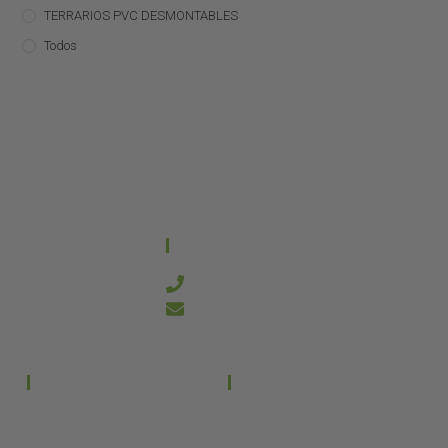
TERRARIOS PVC DESMONTABLES
Todos
CONTACTO
644 21 59 90
info@kanakyterraria.com
PRODUCTOS
EMPRESA
Terrarios PVC
Aviso legal
Términos y condiciones