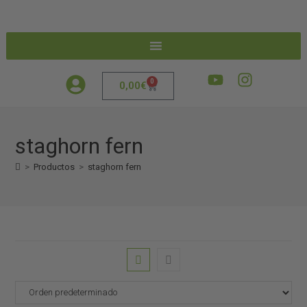
0
0,00
€
staghorn fern
>
Productos
>
staghorn fern