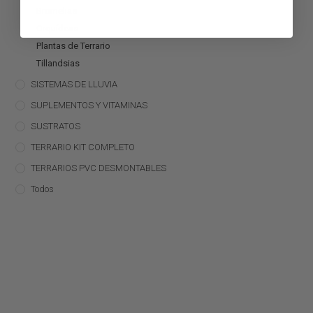
Bromelias
Orquídeas
Plantas de Terrario
Tillandsias
SISTEMAS DE LLUVIA
SUPLEMENTOS Y VITAMINAS
SUSTRATOS
TERRARIO KIT COMPLETO
TERRARIOS PVC DESMONTABLES
Todos