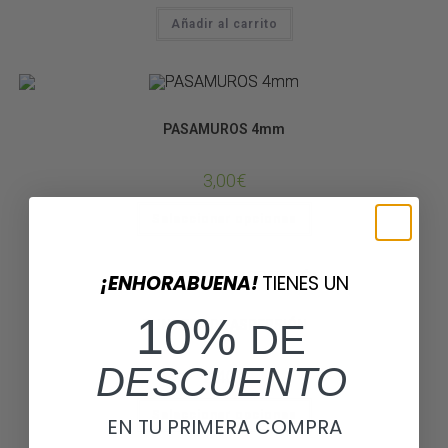
Añadir al carrito
SISTEMAS DE LLUVIA
PASAMUROS 4mm
3,00
€
Seleccionar opciones
¡ENHORABUENA!
TIENES UN
SISTEMAS DE LLUVIA
10%
PUNTERA DE ASPERSIÓN
DE
DESCUENTO
2,40
€
Seleccionar opciones
EN TU PRIMERA COMPRA