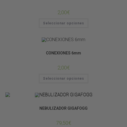
2,00
€
Seleccionar opciones
SISTEMAS DE LLUVIA
CONEXIONES 6mm
2,00
€
Seleccionar opciones
CONTROLADORES
SISTEMAS DE LLUVIA
NEBULIZADOR GIGAFOGG
79,50
€