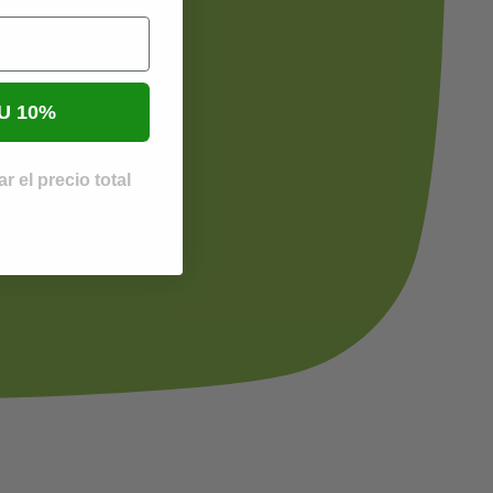
U 10%
r el precio total