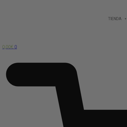
Ir
al
TIENDA
contenido
0,00
€
0