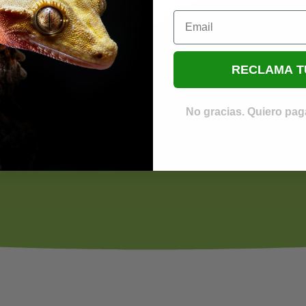
Email
RECLAMA T
No gracias. Quiero paga