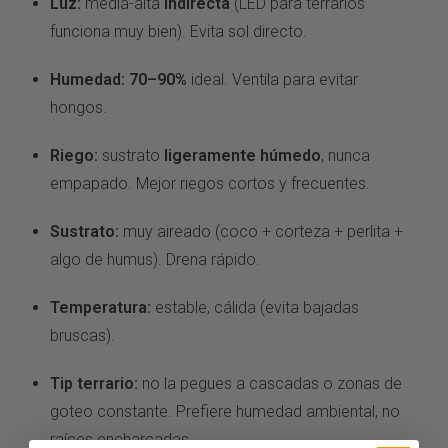
Luz:
media-alta
indirecta
(LED para terrarios
funciona muy bien). Evita sol directo.
Humedad:
70–90%
ideal. Ventila para evitar
hongos.
Riego:
sustrato
ligeramente húmedo
, nunca
empapado. Mejor riegos cortos y frecuentes.
Sustrato:
muy aireado (coco + corteza + perlita +
algo de humus). Drena rápido.
Temperatura:
estable, cálida (evita bajadas
bruscas).
Tip terrario:
no la pegues a cascadas o zonas de
goteo constante. Prefiere humedad ambiental, no
raíces encharcadas.