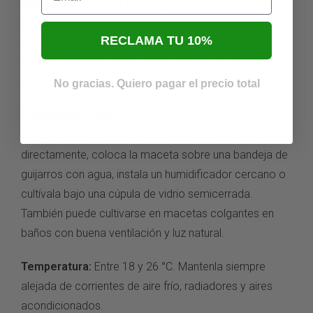
Ubicación:
Colócala en un lugar con luz indirecta
brillante, como junto a una ventana orientada al este o
RECLAMA TU 10%
al norte. Evita el sol directo, que quema las hojas con
rapidez. Además, bajo buena luz difusa, el iridiscente
de las hojas se aprecia con mucha más intensidad.
No gracias. Quiero pagar el precio total
Humedad en interior:
Es su principal exigencia fuera
del terrario. Para mantenerla sin nebulizar las hojas
directamente, coloca la maceta sobre una bandeja de
guijarros con agua, instala un humidificador cercano o
cultívala bajo una cúpula de vidrio semicerrada.
También puede cultivarse en macetas colgantes en
baños con buena ventilación y luz natural.
Temperatura:
Entre 18 y 26 °C. Mantenla siempre
alejada de corrientes de aire frío, radiadores y aires
acondicionados.