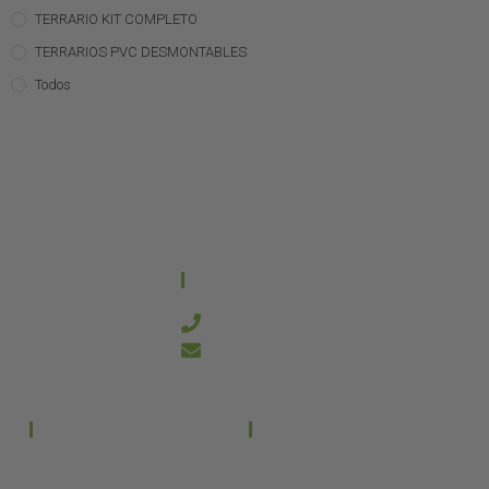
TERRARIO KIT COMPLETO
TERRARIOS PVC DESMONTABLES
Todos
CONTACTO
644 21 59 90
info@kanakyterraria.com
PRODUCTOS
EMPRESA
Terrarios PVC
Aviso legal