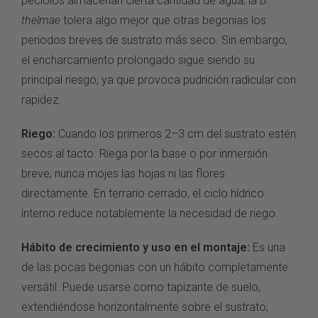
pecíolos almacenan cierta cantidad de agua, la
B.
thelmae
tolera algo mejor que otras begonias los
periodos breves de sustrato más seco. Sin embargo,
el encharcamiento prolongado sigue siendo su
principal riesgo, ya que provoca pudrición radicular con
rapidez.
Riego:
Cuando los primeros 2–3 cm del sustrato estén
secos al tacto. Riega por la base o por inmersión
breve; nunca mojes las hojas ni las flores
directamente. En terrario cerrado, el ciclo hídrico
interno reduce notablemente la necesidad de riego.
Hábito de crecimiento y uso en el montaje:
Es una
de las pocas begonias con un hábito completamente
versátil. Puede usarse como tapizante de suelo,
extendiéndose horizontalmente sobre el sustrato;