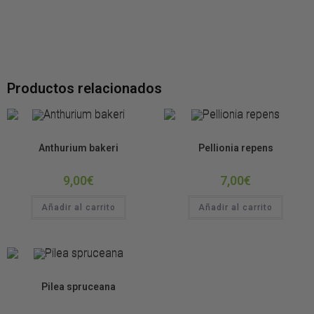
Productos relacionados
Plantas de Terrario
Plantas de Terrario
Anthurium bakeri
Pellionia repens
9,00
€
7,00
€
Añadir al carrito
Añadir al carrito
Plantas de Terrario
Pilea spruceana