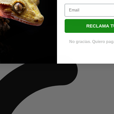
Email
RECLAMA T
No gracias. Quiero paga