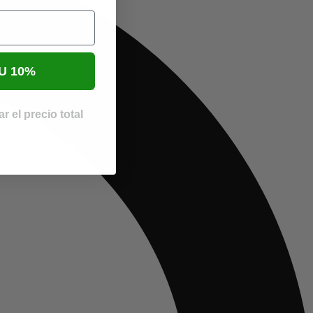
U 10%
r el precio total