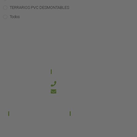
TERRARIOS PVC DESMONTABLES
Todos
CONTACTO
644 21 59 90
info@kanakyterraria.com
PRODUCTOS
EMPRESA
Terrarios PVC
Aviso legal
Términos y condiciones
Terrarios Cristal