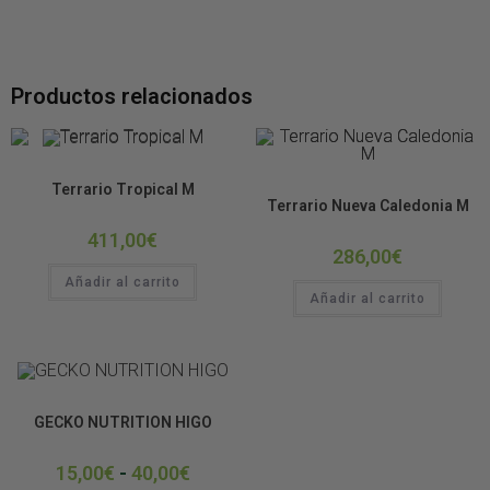
Productos relacionados
TERRARIO KIT COMPLETO
Terrario Tropical M
TERRARIO KIT COMPLETO
Terrario Nueva Caledonia M
411,00
€
286,00
€
Añadir al carrito
Añadir al carrito
Alimento Comercial
GECKO NUTRITION HIGO
15,00
€
-
40,00
€