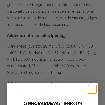
guisante, arroz integral, coco, fosfato monocálcico,
carbonato de calcio, polen de abeja, miel, zanahoria,
remolacha, óxido de magnesio, raíz de cúrcuma, algas
marrones, almidón de trigo, espirulina.
Aditivos nutricionales (por kg)
Manganeso (quelato) 20 mg, Vit. A 12.000 IU, Vit. D3
1.600 IU, Vit. B1 490 mg, Vit. B2 160 mg, Vit. B6 42 mg,
Vit. B12 2.600 mcg, niacinamida 5 mg, calcio-D-
pantotenato 1,25 mg, ácido fólico 0,3 mg, hierro
(quelato) 50 mg, selenio 0,16 mg.
Aditivos tecnológicos (por kg)
Goma xantana (E415) 10.000 mg, sorbato potásico
(1k202) 2.500 mg, lactato cálcico (1a327) 3.837 mg; y
¡ENHORABUENA!
TIENES UN