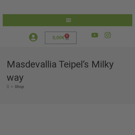
0
0,00
€
Masdevallia Teipel’s Milky
way
>
Shop