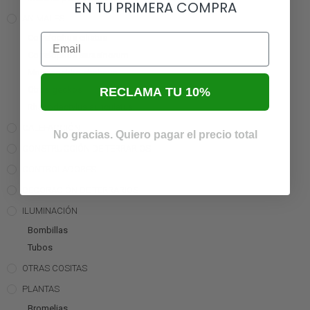
EN TU PRIMERA COMPRA
ANIMALES
Email
Correlophus ciliatus
Correlophus sarasinorum
Mniarogekko chahoua
Otros geckos
RECLAMA TU 10%
Rhacodactylus auriculatus
CALEFACCIÓN
No gracias. Quiero pagar el precio total
CONSTRUCCIÓN DE TERRARIOS
CONTROLADORES
DECORACIÓN DE TERRARIOS
ILUMINACIÓN
Bombillas
Tubos
OTRAS COSITAS
PLANTAS
Bromelias