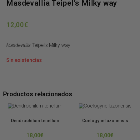
Masdevallia Teipel’s Milky way
12,00
€
Masdevallia
Teipel’s Milky way
Sin existencias
Productos relacionados
Orquídeas
Orquídeas
Dendrochilum tenellum
Coelogyne luzonensis
18,00
€
18,00
€