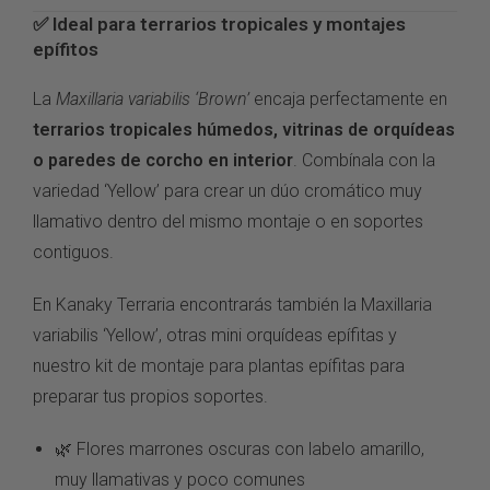
✅ Ideal
para terrarios tropicales
y montajes
epífitos
La
Maxillaria variabilis ‘Brown’
encaja
perfectamente en
terrarios tropicales húmedos, vitrinas de orquídeas
o paredes de corcho en interior
. Combínala con
la
variedad ‘Yellow’
para crear un dúo
cromático muy
llamativo dentro
del mismo montaje o en
soportes
contiguos.
En
Kanaky Terraria
encontrarás
también la
Maxillaria
variabilis ‘Yellow’
, otras
mini orquídeas epífitas y
nuestro
kit de montaje para plantas epífitas
para
preparar tus propios soportes.
🌿 Flores marrones
oscuras con labelo
amarillo,
muy llamativas y poco
comunes