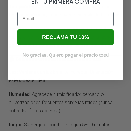
EN TU PRIMERA COMPRA
Temperatura:
18–28 °C. Tolera
algo de variación
Email
térmica día/noche, lo que
puede estimular la
floración.
Tip terrario:
Colócala en zona
media o alta del
RECLAMA TU 10%
montaje, con buena
circulación de aire. Evita zonas
de
goteo directo
constante sobre los
pseudobulbos.
No gracias. Quiero pagar el precio total
🏠
Cuidados en casa (planta
ornamental)
Luz:
Ventana
con luz brillante
indirecta. Orientación
este
u oeste, ideal.
Humedad:
Agradece
humidificador cercano o
pulverizaciones frecuentes sobre
las raíces (nunca
sobre las flores
abiertas).
Riego:
Sumerge el corcho en
agua 5–10 minutos,