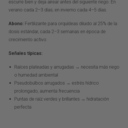
escurre bien y deja airear
antes del siguiente
riego. En
verano cada 2–3
días; en invierno cada
4–5 días.
Abono:
Fertilizante para orquídeas
diluido al 25% de la
dosis estándar, cada
2–3 semanas en época de
crecimiento activo.
Señales típicas:
Raíces
plateadas y arrugadas →
necesita más riego
o
humedad ambiental
Pseudobulbos arrugados →
estrés hídrico
prolongado,
aumenta frecuencia
Puntas
de raíz verdes y
brillantes → hidratación
perfecta