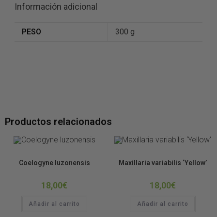
Información adicional
PESO
300 g
Productos relacionados
Orquídeas
Orquídeas
Coelogyne luzonensis
Maxillaria variabilis ‘Yellow’
18,00
€
18,00
€
Añadir al carrito
Añadir al carrito