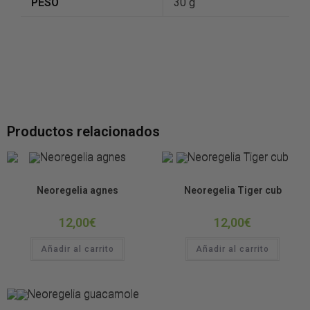
PESO
30 g
Productos relacionados
Bromelias
Bromelias
Neoregelia agnes
Neoregelia Tiger cub
12,00
€
12,00
€
Añadir al carrito
Añadir al carrito