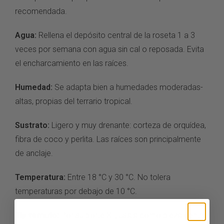
recomendada.
Agua:
Rellena
el depósito central de la
roseta 1 a 3
veces por
semana con agua sin cal
o reposada. Evita
el
encharcamiento en las raíces.
Humedad:
Se adapta bien a
humedades moderadas-
altas,
propias del terrario
tropical.
Sustrato:
Ligero y muy drenante:
corteza de orquídea,
fibra
de coco y perlita. Las
raíces son
principalmente
de anclaje.
Temperatura:
Entre 18 °C y 30 °C.
No tolera
temperaturas por debajo de 10
°C.
Tip terrario:
Por su porte XL,
úsala como pieza central