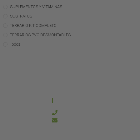
SUPLEMENTOS Y VITAMINAS
SUSTRATOS
TERRARIO KIT COMPLETO
TERRARIOS PVC DESMONTABLES
Todos
CONTACTO
644 21 59 90
info@kanakyterraria.com