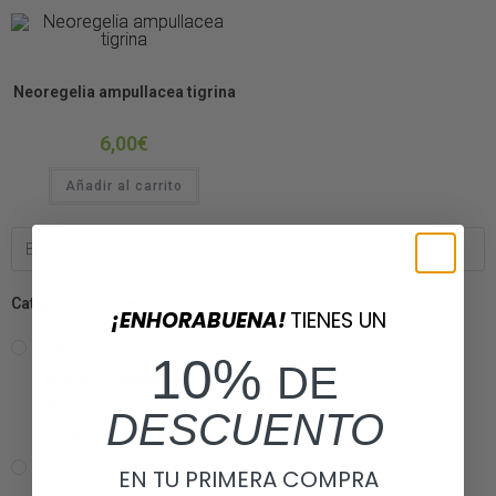
Bromelias
Neoregelia ampullacea tigrina
6,00
€
Añadir al carrito
Categorías del producto
¡ENHORABUENA!
TIENES UN
ALIMENTACIÓN
10%
DE
Alimento Comercial
Alimento Vivo
DESCUENTO
Material para Cultivos
ANIMALES
EN TU PRIMERA COMPRA