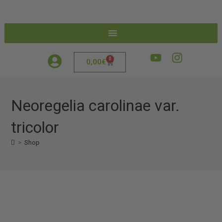
0
0,00
€
Neoregelia carolinae var.
tricolor
>
Shop