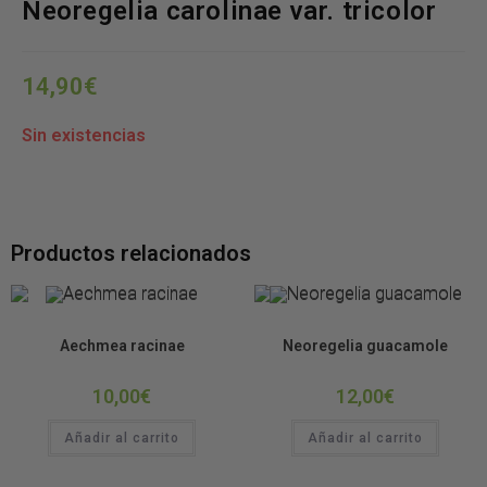
Neoregelia carolinae var. tricolor
14,90
€
Sin existencias
Productos relacionados
Bromelias
Bromelias
Aechmea racinae
Neoregelia guacamole
10,00
€
12,00
€
Añadir al carrito
Añadir al carrito