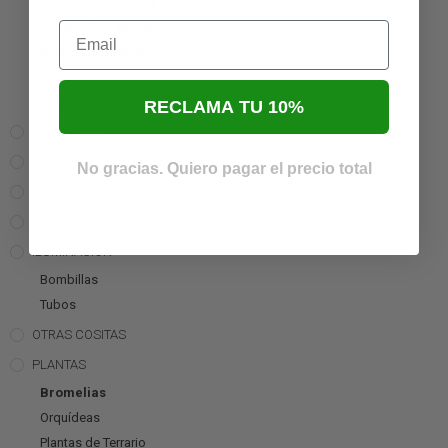
Correlophus ciliatus
Email
Correlophus sarasinorum
Mniarogekko chahoua
Otros geckos
Rhacodactylus auriculatus
RECLAMA TU 10%
CALEFACCIÓN
CONSTRUCCIÓN DE TERRARIOS
No gracias. Quiero pagar el precio total
CONTROLADORES
DECORACIÓN DE TERRARIOS
ILUMINACIÓN
Bombillas
Tubos
OTRAS COSITAS
PLANTAS
Bromelias
Orquídeas
Plantas de Terrario