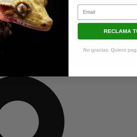
Email
RECLAMA T
No gracias. Quiero paga