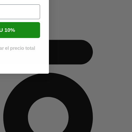
U 10%
r el precio total