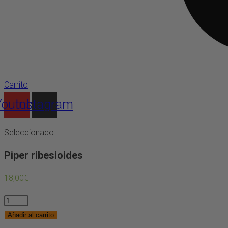
Carrito
Youtube
Instagram
Seleccionado:
Piper ribesioides
18,00
€
Piper
ribesioides
Añadir al carrito