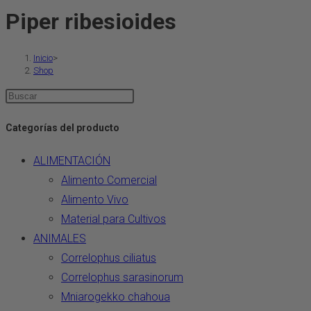
cantidad
Piper ribesioides
Inicio
>
Shop
Pulsa
Escape
Categorías del producto
para
cerrar
ALIMENTACIÓN
el
Alimento Comercial
panel
Alimento Vivo
de
Material para Cultivos
búsqueda.
ANIMALES
Correlophus ciliatus
Correlophus sarasinorum
Mniarogekko chahoua