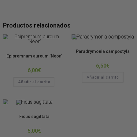
Productos relacionados
Plantas de Terrario
Paradrymonia campostyla
Plantas de Terrario
Epipremnum aureum ‘Neon’
6,50
€
6,00
€
Añadir al carrito
Añadir al carrito
Plantas de Terrario
Ficus sagittata
5,00
€