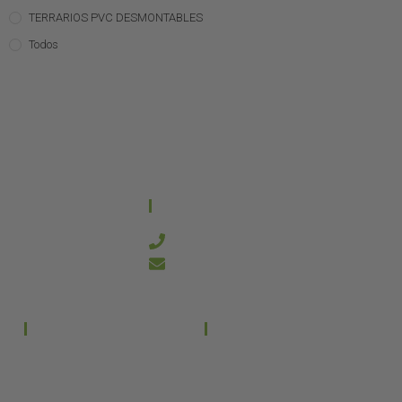
TERRARIOS PVC DESMONTABLES
Todos
CONTACTO
644 21 59 90
info@kanakyterraria.com
PRODUCTOS
EMPRESA
Terrarios PVC
Aviso legal
Términos y condiciones
Terrarios Cristal