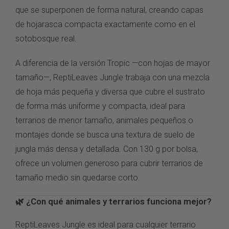
que se
superponen de forma natural,
creando capas
de hojarasca
compacta exactamente como
en el
sotobosque real.
A
diferencia de la versión Tropic
—con hojas de mayor
tamaño—, ReptiLeaves Jungle
trabaja con una mezcla
de
hoja más pequeña y
diversa que cubre el sustrato
de
forma más uniforme y
compacta, ideal para
terrarios de
menor tamaño, animales
pequeños o
montajes donde se
busca una textura de suelo
de
jungla más densa y
detallada. Con 130 g por
bolsa,
ofrece un volumen
generoso para cubrir terrarios
de
tamaño medio sin
quedarse corto.
🌿
¿Con qué animales y
terrarios funciona mejor?
Rept
iLeaves Jungle es
ideal para
cualquier
terrario