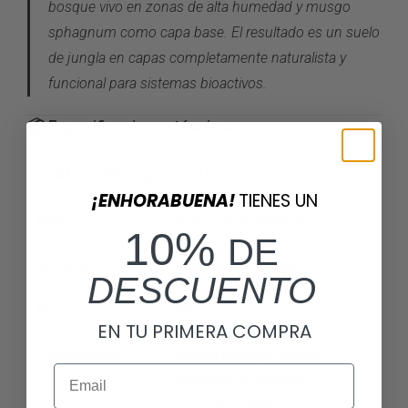
bosque vivo
en zonas de alta
humedad y
musgo
sphagnum
como capa base.
El resultado es un
suelo
de jungla en capas
completamente naturalista y
funcional para sistemas
bioactivos.
📦
Especificaciones técnicas
CARACTERÍSTICA
DETALLE
¡ENHORABUENA!
TIENES UN
Marca
Soilico
by Biomverse
10%
DE
Nombre
ReptiLeaves Jungle
DESCUENTO
Peso
130 g
EN TU PRIMERA COMPRA
Composición
Mezcla de hojas
secas
Email
pequeñas de
árboles
tropicales exóticos