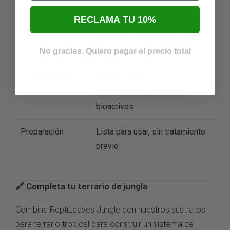
RECLAMA TU 10%
Uso principal
Hojarasca decorativa y
funcional para terrarios de
No gracias. Quiero pagar el precio total
jungla
Compatibilidad
Reptiles,
anfibios,
invertebrados,
sistemas
bioactivos
Preparación
Lista para usar,
sin tratamiento
previo
🔗 Completa tu
terrario de jungla
Combina
ReptiLeaves Jungle con nuestros
sustratos
para terrario tropical
para
construir un sistema de