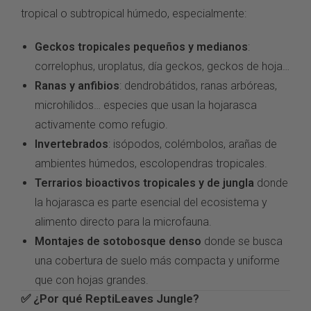
tropical o subtropical húmedo,
especialmente:
Geckos tropicales pequeños y medianos
:
correlophus,
uroplatus, día geckos, geckos
de hoja…
Ranas y anfibios
: dendrobátidos,
ranas arbóreas,
microhílidos… especies que
usan la hojarasca
activamente como refugio.
Invertebrados
: isópodos,
colémbolos, arañas de
ambientes húmedos, escolopendras
tropicales.
Terrarios bioactivos tropicales y de jungla
donde
la hojarasca es parte
esencial del ecosistema y
alimento
directo para la microfauna.
Montajes de sotobosque denso
donde
se busca
una cobertura de suelo más
compacta y uniforme
que con hojas
grandes.
✅ ¿Por qué
ReptiLeaves Jungle?