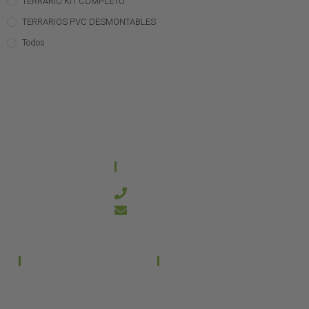
TERRARIO KIT COMPLETO
TERRARIOS PVC DESMONTABLES
Todos
CONTACTO
644 21 59 90
info@kanakyterraria.com
PRODUCTOS
EMPRESA
Terrarios PVC
Aviso legal
Términos y condiciones