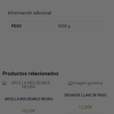
Información adicional
PESO
4500 g
Productos relacionados
CONSTRUCCIÓN DE TERRARIOS
DESAGÜE LLAVE DE PASO
CONSTRUCCIÓN DE TERRARIOS
SUSTRATOS
ARCILLA MOLDEABLE NEGRA
12,00
€
10,50
€