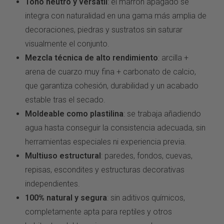
Tono neutro y versátil
: el marrón
apagado se
integra con
naturalidad en una gama más
amplia de
decoraciones,
piedras y sustratos sin
saturar
visualmente el
conjunto.
Mezcla técnica de alto rendimiento
:
arcilla +
arena de cuarzo muy fina
+ carbonato de calcio,
que
garantiza cohesión, durabilidad
y un acabado
estable
tras el secado.
Moldeable como plastilina
: se
trabaja añadiendo
agua hasta
conseguir la consistencia adecuada,
sin
herramientas especiales
ni experiencia previa.
Multiuso estructural
: paredes,
fondos, cuevas,
repisas,
escondites y estructuras decorativas
independientes.
100% natural y segura
: sin aditivos
químicos,
completamente apta para
reptiles y otros