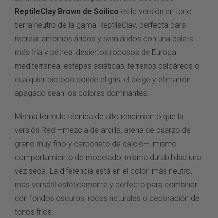
ReptileClay Brown de Soilico
es
la versión en tono
tierra neutro de la
gama ReptileClay, perfecta para
recrear
entornos áridos y semiáridos con
una paleta
más fría y
pétrea: desiertos rocosos
de Europa
mediterránea,
estepas asiáticas,
terrenos calcáreos o
cualquier
biotopo donde el gris,
el beige y el marrón
apagado sean los colores
dominantes.
Misma fórmula
técnica de alto rendimiento
que la
versión Red
—mezcla de arcilla,
arena de cuarzo de
grano
muy fino y carbonato
de calcio—, mismo
comportamiento de modelado, misma
durabilidad una
vez seca. La
diferencia está en el color: más
neutro,
más versátil
estéticamente y perfecto para
combinar
con fondos oscuros,
rocas naturales o decoración
de
tonos fríos.