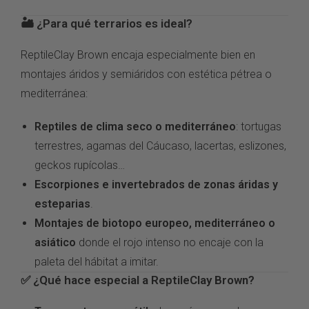
🏜️ ¿Para qué terrarios
es ideal?
ReptileClay Brown
encaja especialmente bien
en
montajes áridos y
semiáridos con estética pétrea
o
mediterránea:
Reptiles de clima seco o mediterráneo
: tortugas
terrestres, agamas del Cáucaso,
lacertas, eslizones,
geckos
rupícolas…
Escorpiones e invertebrados de zonas áridas y
esteparias
.
Montajes de biotopo europeo, mediterráneo o
asiático
donde el rojo
intenso no encaje con la
paleta del hábitat a
imitar.
✅ ¿Qué
hace especial a
ReptileClay Brown?