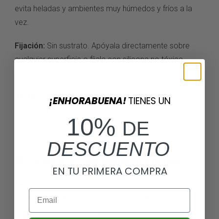
evita heladas y ambientes muy húmedos y fríos a la
vez.
Fijación:
Sin sustrato. Apóyala directamente sobre
cualquier superficie o fíjala con silicona no tóxica
sobre corcho o roca.
Tip terrario:
Por su tamaño adulto (hasta 50 cm de
¡ENHORABUENA!
TIENES UN
diámetro), planifica bien el espacio desde el principio.
10%
DE
Es una especie de crecimiento lento que no saturará el
terrario de forma rápida.
DESCUENTO
🏠 Cuidados en casa (planta ornamental)
EN TU PRIMERA COMPRA
Luz:
Ventana muy luminosa con luz indirecta brillante o
Email
algo de sol suave. Cuanta más luz, más plateado y
compacto será su porte.