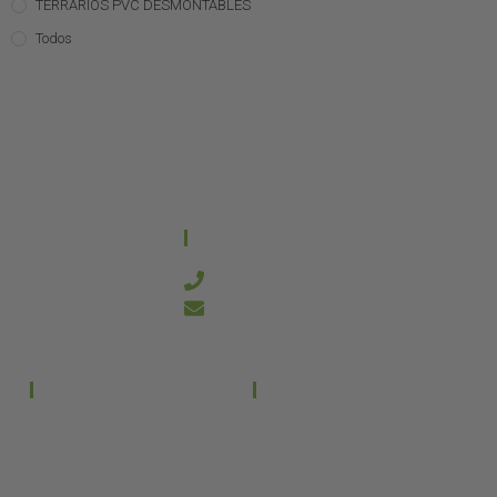
TERRARIOS PVC DESMONTABLES
Todos
CONTACTO
644 21 59 90
info@kanakyterraria.com
PRODUCTOS
EMPRESA
Terrarios PVC
Aviso legal
Términos y condiciones
Terrarios Cristal
Política de privacidad