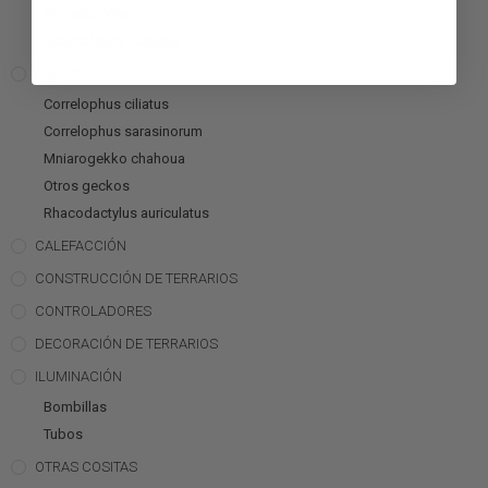
Alimento Vivo
Material para Cultivos
ANIMALES
Correlophus ciliatus
Correlophus sarasinorum
Mniarogekko chahoua
Otros geckos
Rhacodactylus auriculatus
CALEFACCIÓN
CONSTRUCCIÓN DE TERRARIOS
CONTROLADORES
DECORACIÓN DE TERRARIOS
ILUMINACIÓN
Bombillas
Tubos
OTRAS COSITAS