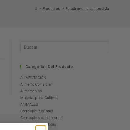
>
Productos
>
Paradrymonia campostyla
Categorías Del Producto
ALIMENTACIÓN
Alimento Comercial
Alimento Vivo
Material para Cultivos
ANIMALES
Correlophus ciliatus
Correlophus sarasinorum
Mniarogekko chahoua