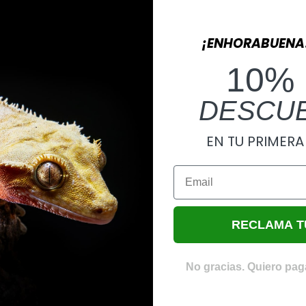
¡ENHORABUENA
10%
DESCU
EN TU PRIMER
Email
RECLAMA T
No gracias. Quiero paga