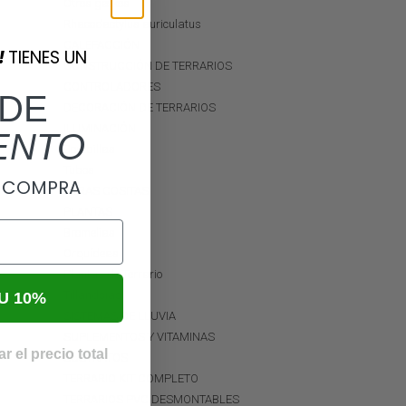
Otros geckos
Rhacodactylus auriculatus
CALEFACCIÓN
!
TIENES UN
CONSTRUCCIÓN DE TERRARIOS
CONTROLADORES
DE
DECORACIÓN DE TERRARIOS
ILUMINACIÓN
ENTO
Bombillas
Tubos
A COMPRA
OTRAS COSITAS
PLANTAS
Bromelias
Orquídeas
Plantas de Terrario
Tillandsias
U 10%
SISTEMAS DE LLUVIA
SUPLEMENTOS Y VITAMINAS
r el precio total
SUSTRATOS
TERRARIO KIT COMPLETO
TERRARIOS PVC DESMONTABLES