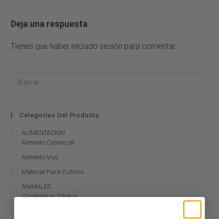
Deja una respuesta
Tienes que haber
iniciado sesión
para comentar.
Categorías Del Producto
ALIMENTACIÓN
Alimento Comercial
Alimento Vivo
Material Para Cultivos
ANIMALES
Correlophus Ciliatus
Correlophus Sarasinorum