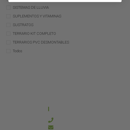
SISTEMAS DE LLUVIA
SUPLEMENTOS Y VITAMINAS
SUSTRATOS
TERRARIO KIT COMPLETO
TERRARIOS PVC DESMONTABLES
Todos
CONTACTO
644 21 59 90
info@kanakyterraria.com