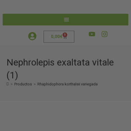
0
0,00
€
Nephrolepis exaltata vitale
(1)
>
Productos
>
Rhaphidophora korthalsii variegada