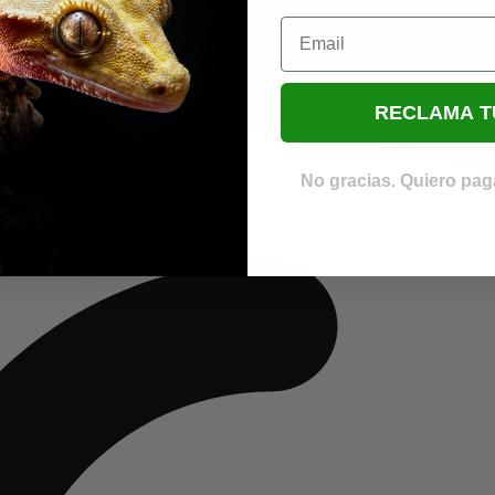
Email
RECLAMA T
No gracias. Quiero paga