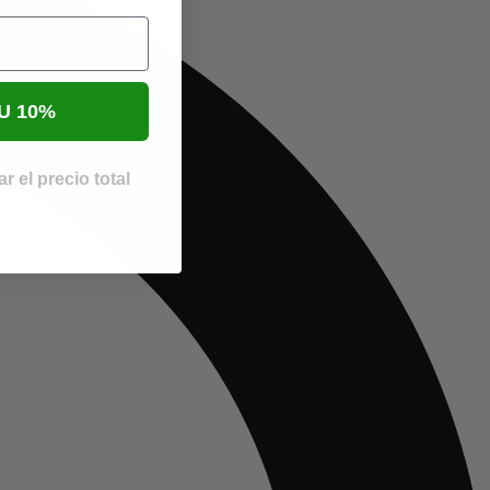
U 10%
r el precio total