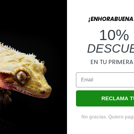
¡ENHORABUENA
10%
DESCU
EN TU PRIMER
Email
RECLAMA T
No gracias. Quiero paga