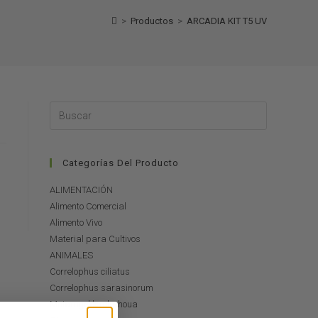
>
Productos
>
ARCADIA KIT T5 UV
Categorías Del Producto
ALIMENTACIÓN
Alimento Comercial
Alimento Vivo
Material para Cultivos
ANIMALES
Correlophus ciliatus
Correlophus sarasinorum
Mniarogekko chahoua