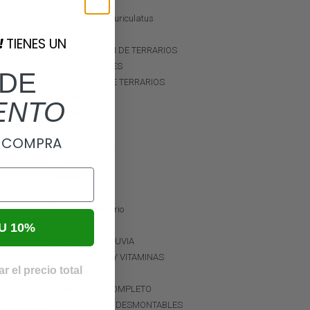
Otros geckos
Rhacodactylus auriculatus
CALEFACCIÓN
!
TIENES UN
CONSTRUCCIÓN DE TERRARIOS
CONTROLADORES
DE
DECORACIÓN DE TERRARIOS
ILUMINACIÓN
ENTO
Bombillas
Tubos
A COMPRA
OTRAS COSITAS
PLANTAS
Bromelias
Orquídeas
Plantas de Terrario
Tillandsias
U 10%
SISTEMAS DE LLUVIA
SUPLEMENTOS Y VITAMINAS
r el precio total
SUSTRATOS
TERRARIO KIT COMPLETO
TERRARIOS PVC DESMONTABLES