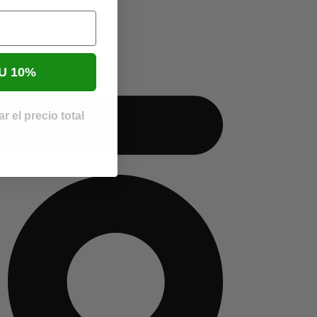
U 10%
r el precio total