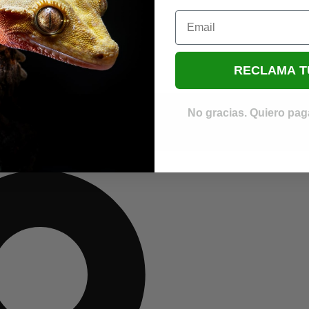
Email
RECLAMA T
No gracias. Quiero paga