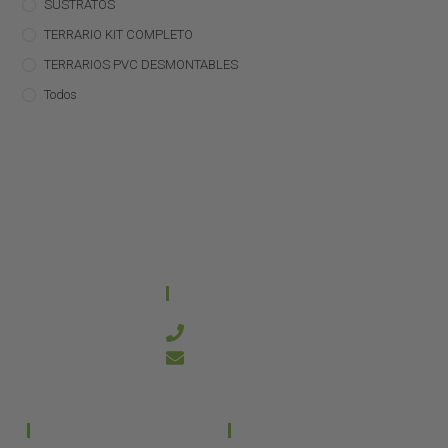
SUSTRATOS
TERRARIO KIT COMPLETO
TERRARIOS PVC DESMONTABLES
Todos
CONTACTO
644 21 59 90
info@kanakyterraria.com
PRODUCTOS
EMPRESA