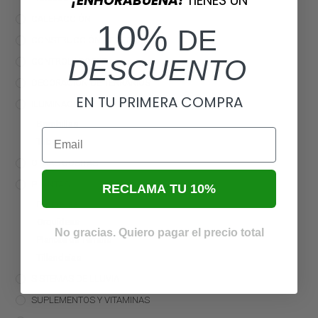
¡ENHORABUENA!
TIENES UN
CALEFACCIÓN
10%
DE
CONSTRUCCIÓN DE TERRARIOS
DESCUENTO
CONTROLADORES
DECORACIÓN DE TERRARIOS
EN TU PRIMERA COMPRA
ILUMINACIÓN
Bombillas
Email
Tubos
OTRAS COSITAS
PLANTAS
RECLAMA TU 10%
Bromelias
Orquídeas
No gracias. Quiero pagar el precio total
Plantas de Terrario
Tillandsias
SISTEMAS DE LLUVIA
SUPLEMENTOS Y VITAMINAS