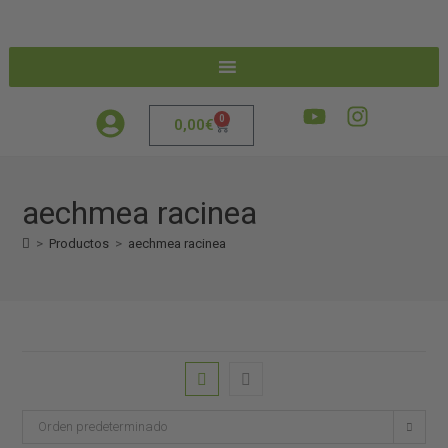
0
0,00
€
aechmea racinea
>
Productos
>
aechmea racinea
Orden predeterminado