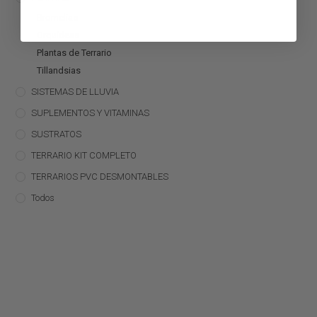
Bromelias
Orquídeas
Plantas de Terrario
Tillandsias
SISTEMAS DE LLUVIA
SUPLEMENTOS Y VITAMINAS
SUSTRATOS
TERRARIO KIT COMPLETO
TERRARIOS PVC DESMONTABLES
Todos