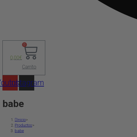
0
0,00
€
Carrito
Youtube
Instagram
babe
Inicio
>
Productos
>
babe