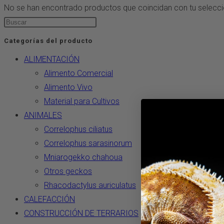
No se han encontrado productos que coincidan con tu selecci
Pulsa
Escape
Categorías del producto
para
ALIMENTACIÓN
cerrar
Alimento Comercial
el
Alimento Vivo
panel
Material para Cultivos
de
ANIMALES
búsqueda.
Correlophus ciliatus
Correlophus sarasinorum
Mniarogekko chahoua
Otros geckos
Rhacodactylus auriculatus
CALEFACCIÓN
CONSTRUCCIÓN DE TERRARIOS