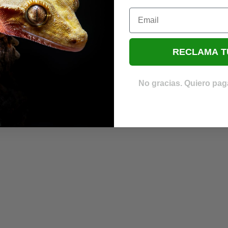
Email
RECLAMA T
No gracias. Quiero paga