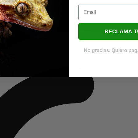
Email
RECLAMA T
No gracias. Quiero paga