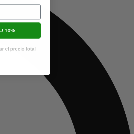
U 10%
r el precio total