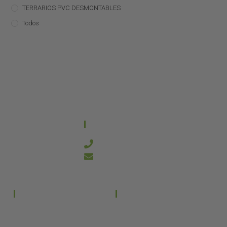
TERRARIOS PVC DESMONTABLES
Todos
CONTACTO
644 21 59 90
info@kanakyterraria.com
PRODUCTOS
EMPRESA
Terrarios PVC
Aviso legal
Términos y condiciones