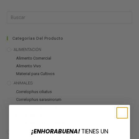
Categorías Del Producto
ALIMENTACIÓN
Alimento Comercial
Alimento Vivo
Material para Cultivos
ANIMALES
Correlophus ciliatus
Correlophus sarasinorum
Mniarogekko chahoua
Otros geckos
Rhacodactylus auriculatus
¡ENHORABUENA!
TIENES UN
CALEFACCIÓN