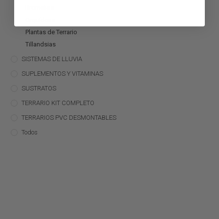
Bromelias
Orquídeas
Plantas de Terrario
Tillandsias
SISTEMAS DE LLUVIA
SUPLEMENTOS Y VITAMINAS
SUSTRATOS
TERRARIO KIT COMPLETO
TERRARIOS PVC DESMONTABLES
Todos