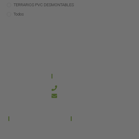
TERRARIOS PVC DESMONTABLES
Todos
CONTACTO
644 21 59 90
info@kanakyterraria.com
PRODUCTOS
EMPRESA
Terrarios PVC
Aviso legal
Términos y condiciones