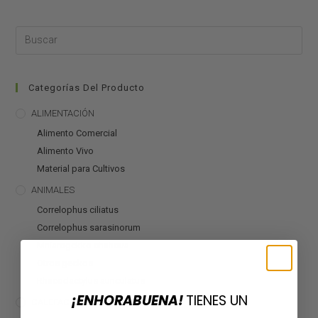
Categorías Del Producto
ALIMENTACIÓN
Alimento Comercial
Alimento Vivo
Material para Cultivos
ANIMALES
Correlophus ciliatus
Correlophus sarasinorum
Mniarogekko chahoua
Otros geckos
Rhacodactylus auriculatus
¡ENHORABUENA!
TIENES UN
CALEFACCIÓN