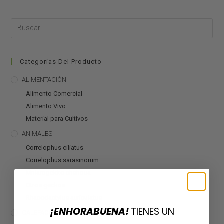
Categorías Del Producto
ALIMENTACIÓN
Alimento Comercial
Alimento Vivo
Material para Cultivos
ANIMALES
Correlophus ciliatus
Correlophus sarasinorum
Mniarogekko chahoua
Otros geckos
Rhacodactylus auriculatus
¡ENHORABUENA!
TIENES UN
CALEFACCIÓN