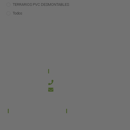
TERRARIOS PVC DESMONTABLES
Todos
CONTACTO
644 21 59 90
info@kanakyterraria.com
PRODUCTOS
EMPRESA
Terrarios PVC
Aviso legal
Términos y condiciones