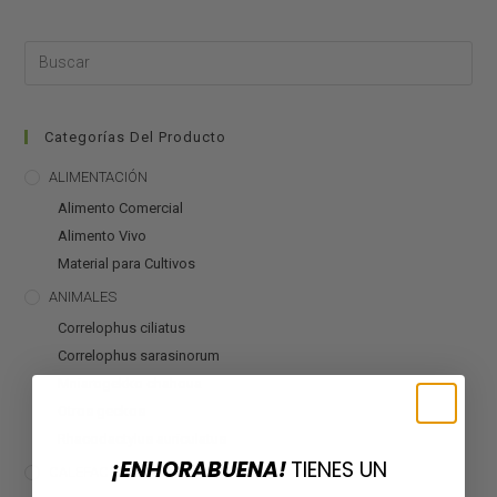
Categorías Del Producto
ALIMENTACIÓN
Alimento Comercial
Alimento Vivo
Material para Cultivos
ANIMALES
Correlophus ciliatus
Correlophus sarasinorum
Mniarogekko chahoua
Otros geckos
Rhacodactylus auriculatus
¡ENHORABUENA!
TIENES UN
CALEFACCIÓN