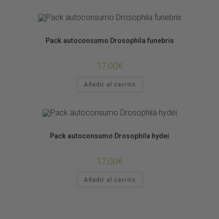
Alimento Vivo
OTRAS COSITAS
Pack autoconsumo Drosophila funebris
17,00
€
Añadir al carrito
Alimento Vivo
OTRAS COSITAS
Pack autoconsumo Drosophila hydei
17,00
€
Añadir al carrito