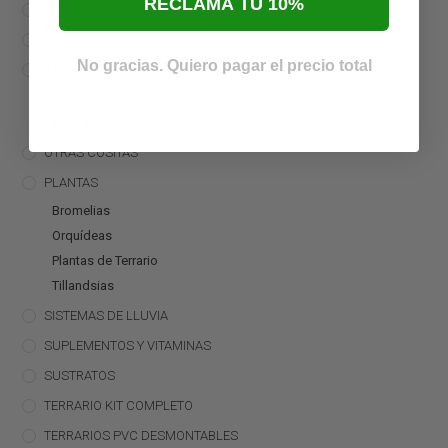
RECLAMA TU 10%
CONTROLADORES
DECORACIÓN DE TERRARIOS
No gracias. Quiero pagar el precio total
ILUMINACIÓN
Bombillas
Tubos
OTRAS COSITAS
PLANTAS
Bromelias
Orquídeas
Plantas de Terrario
Tillandsias
SISTEMAS DE LLUVIA
SUPLEMENTOS Y VITAMINAS
SUSTRATOS
TERRARIO KIT COMPLETO
TERRARIOS PVC DESMONTABLES