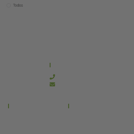
Todos
CONTACTO
644 21 59 90
info@kanakyterraria.com
PRODUCTOS
EMPRESA
Terrarios PVC
Aviso legal
Términos y condiciones
Terrarios Cristal
Política de privacidad