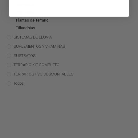
Bromelias
Orquídeas
Plantas de Terrario
Tillandsias
SISTEMAS DE LLUVIA
SUPLEMENTOS Y VITAMINAS
SUSTRATOS
TERRARIO KIT COMPLETO
TERRARIOS PVC DESMONTABLES
Todos