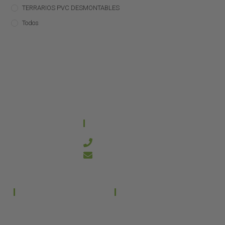
TERRARIOS PVC DESMONTABLES
Todos
CONTACTO
644 21 59 90
info@kanakyterraria.com
PRODUCTOS
EMPRESA
Terrarios PVC
Aviso legal
Términos y condiciones