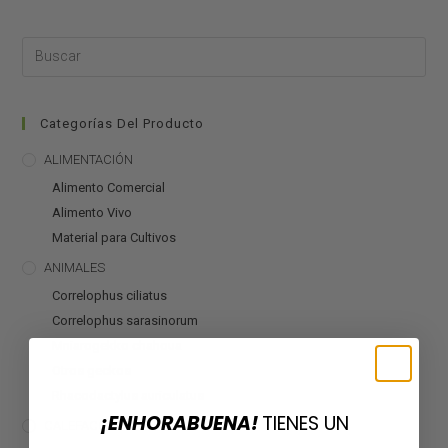
Categorías Del Producto
ALIMENTACIÓN
Alimento Comercial
Alimento Vivo
Material para Cultivos
ANIMALES
Correlophus ciliatus
Correlophus sarasinorum
Mniarogekko chahoua
Otros geckos
Rhacodactylus auriculatus
¡ENHORABUENA!
TIENES UN
CALEFACCIÓN