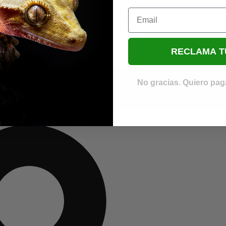
Email
RECLAMA T
No gracias. Quiero paga