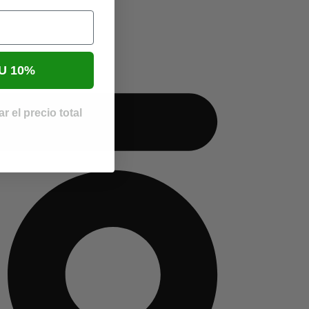
U 10%
r el precio total