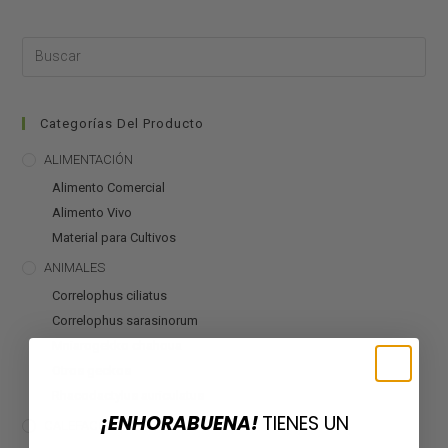
Categorías Del Producto
ALIMENTACIÓN
Alimento Comercial
Alimento Vivo
Material para Cultivos
ANIMALES
Correlophus ciliatus
Correlophus sarasinorum
Mniarogekko chahoua
Otros geckos
Rhacodactylus auriculatus
¡ENHORABUENA!
TIENES UN
CALEFACCIÓN