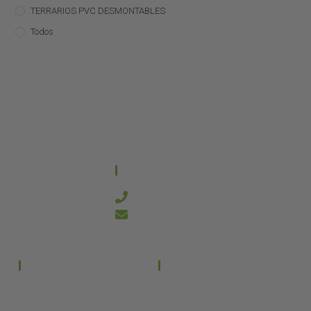
TERRARIOS PVC DESMONTABLES
Todos
CONTACTO
644 21 59 90
info@kanakyterraria.com
PRODUCTOS
EMPRESA
Terrarios PVC
Aviso legal
Términos y condiciones