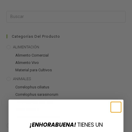
Categorías Del Producto
ALIMENTACIÓN
Alimento Comercial
Alimento Vivo
Material para Cultivos
ANIMALES
Correlophus ciliatus
Correlophus sarasinorum
Mniarogekko chahoua
Otros geckos
Rhacodactylus auriculatus
¡ENHORABUENA!
TIENES UN
CALEFACCIÓN