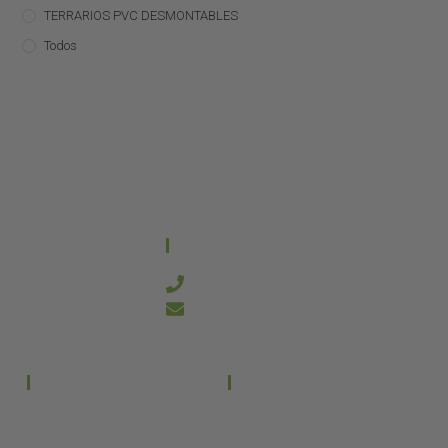
TERRARIOS PVC DESMONTABLES
Todos
CONTACTO
644 21 59 90
info@kanakyterraria.com
PRODUCTOS
EMPRESA
Terrarios PVC
Aviso legal
Términos y condiciones