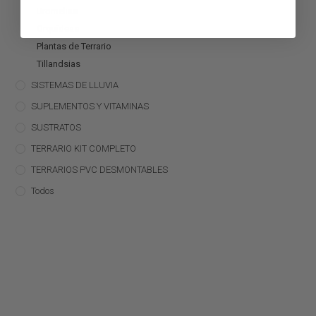
Bromelias
Orquídeas
Plantas de Terrario
Tillandsias
SISTEMAS DE LLUVIA
SUPLEMENTOS Y VITAMINAS
SUSTRATOS
TERRARIO KIT COMPLETO
TERRARIOS PVC DESMONTABLES
Todos