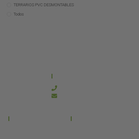
TERRARIOS PVC DESMONTABLES
Todos
CONTACTO
644 21 59 90
info@kanakyterraria.com
PRODUCTOS
EMPRESA
Terrarios PVC
Aviso legal
Términos y condiciones