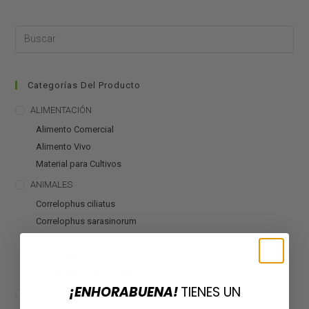
Categorías Del Producto
ALIMENTACIÓN
Alimento Comercial
Alimento Vivo
Material para Cultivos
ANIMALES
Correlophus ciliatus
Correlophus sarasinorum
Mniarogekko chahoua
Otros geckos
Rhacodactylus auriculatus
¡ENHORABUENA!
TIENES UN
CALEFACCIÓN