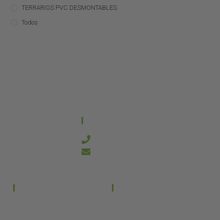
TERRARIOS PVC DESMONTABLES
Todos
CONTACTO
644 21 59 90
info@kanakyterraria.com
PRODUCTOS
EMPRESA
Terrarios PVC
Aviso legal
Términos y condiciones