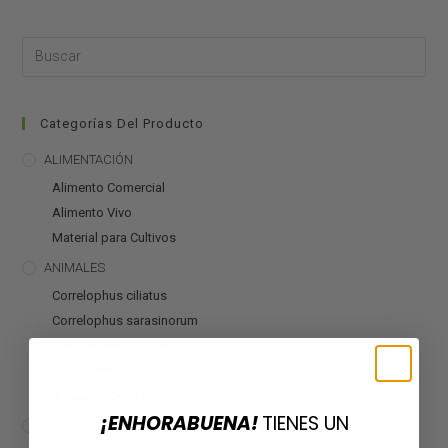
Categorías Del Producto
ALIMENTACIÓN
Alimento Comercial
Alimento Vivo
Material para Cultivos
ANIMALES
Correlophus ciliatus
Correlophus sarasinorum
Mniarogekko chahoua
Otros geckos
Rhacodactylus auriculatus
¡ENHORABUENA!
TIENES UN
CALEFACCIÓN