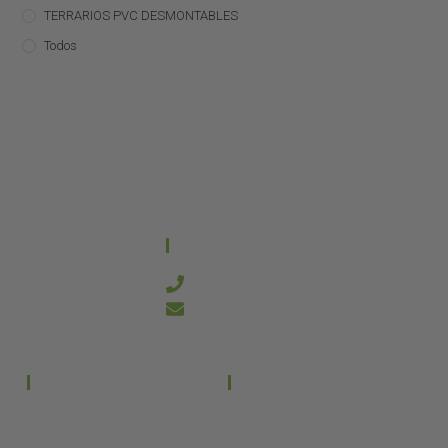
TERRARIOS PVC DESMONTABLES
Todos
CONTACTO
644 21 59 90
info@kanakyterraria.com
PRODUCTOS
EMPRESA
Terrarios PVC
Aviso legal
Términos y condiciones