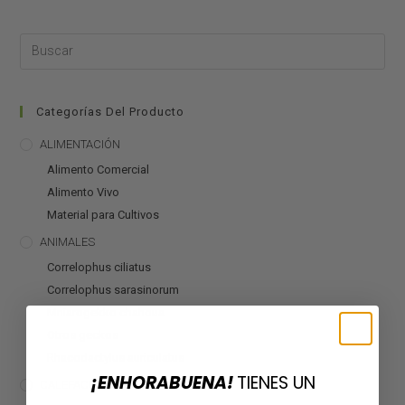
Categorías Del Producto
ALIMENTACIÓN
Alimento Comercial
Alimento Vivo
Material para Cultivos
ANIMALES
Correlophus ciliatus
Correlophus sarasinorum
Mniarogekko chahoua
Otros geckos
Rhacodactylus auriculatus
¡ENHORABUENA!
TIENES UN
CALEFACCIÓN