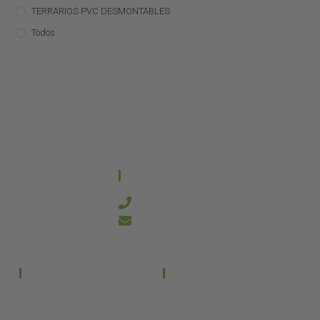
TERRARIOS PVC DESMONTABLES
Todos
CONTACTO
644 21 59 90
info@kanakyterraria.com
PRODUCTOS
EMPRESA
Terrarios PVC
Aviso legal
Términos y condiciones