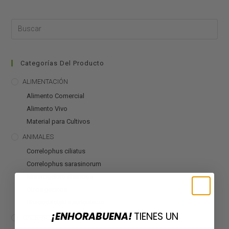
Categorías Del Producto
ALIMENTACIÓN
Alimento Comercial
Alimento Vivo
Material para Cultivos
ANIMALES
Correlophus ciliatus
Correlophus sarasinorum
Mniarogekko chahoua
Otros geckos
Rhacodactylus auriculatus
¡ENHORABUENA!
TIENES UN
CALEFACCIÓN