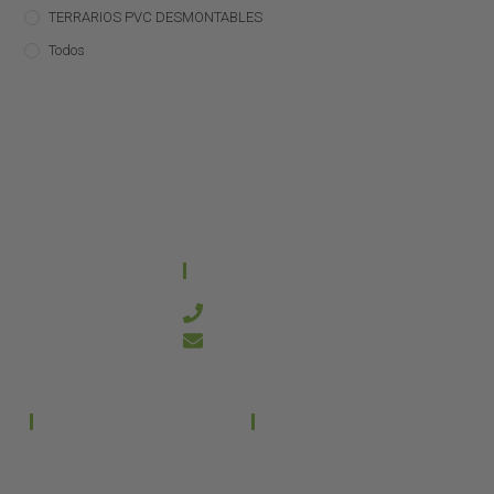
TERRARIOS PVC DESMONTABLES
Todos
CONTACTO
644 21 59 90
info@kanakyterraria.com
PRODUCTOS
EMPRESA
Terrarios PVC
Aviso legal
Términos y condiciones