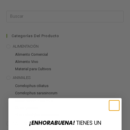
Categorías Del Producto
ALIMENTACIÓN
Alimento Comercial
Alimento Vivo
Material para Cultivos
ANIMALES
Correlophus ciliatus
Correlophus sarasinorum
Mniarogekko chahoua
Otros geckos
Rhacodactylus auriculatus
¡ENHORABUENA!
TIENES UN
CALEFACCIÓN