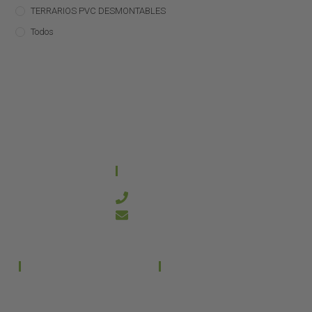
TERRARIOS PVC DESMONTABLES
Todos
CONTACTO
644 21 59 90
info@kanakyterraria.com
PRODUCTOS
EMPRESA
Terrarios PVC
Aviso legal
Términos y condiciones