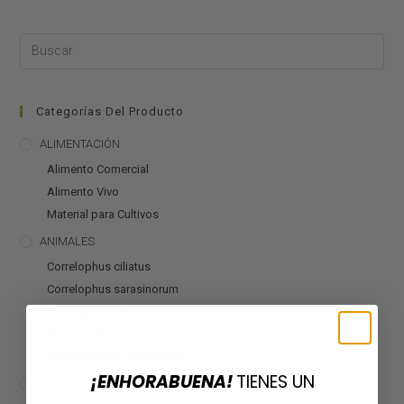
Categorías Del Producto
ALIMENTACIÓN
Alimento Comercial
Alimento Vivo
Material para Cultivos
ANIMALES
Correlophus ciliatus
Correlophus sarasinorum
Mniarogekko chahoua
Otros geckos
Rhacodactylus auriculatus
¡ENHORABUENA!
TIENES UN
CALEFACCIÓN