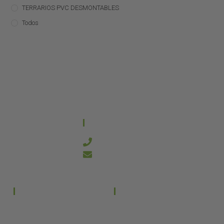
TERRARIOS PVC DESMONTABLES
Todos
CONTACTO
644 21 59 90
info@kanakyterraria.com
PRODUCTOS
EMPRESA
Terrarios PVC
Aviso legal
Términos y condiciones