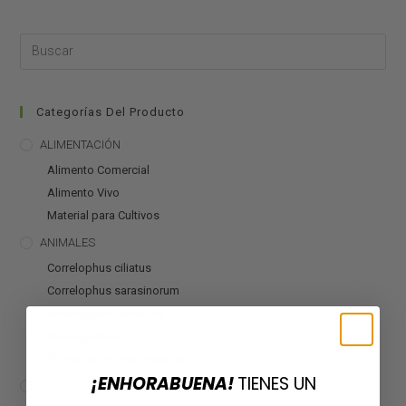
Categorías Del Producto
ALIMENTACIÓN
Alimento Comercial
Alimento Vivo
Material para Cultivos
ANIMALES
Correlophus ciliatus
Correlophus sarasinorum
Mniarogekko chahoua
Otros geckos
Rhacodactylus auriculatus
¡ENHORABUENA!
TIENES UN
CALEFACCIÓN