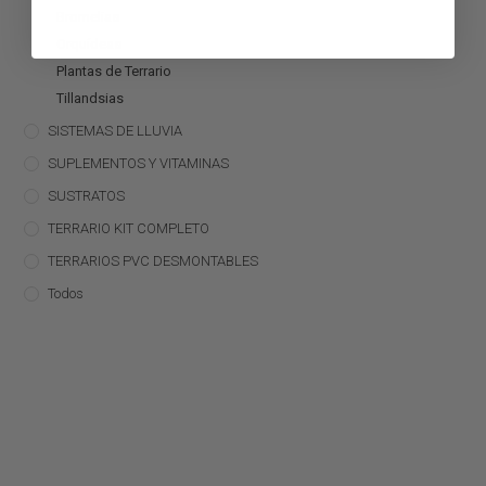
Bromelias
Orquídeas
Plantas de Terrario
Tillandsias
SISTEMAS DE LLUVIA
SUPLEMENTOS Y VITAMINAS
SUSTRATOS
TERRARIO KIT COMPLETO
TERRARIOS PVC DESMONTABLES
Todos