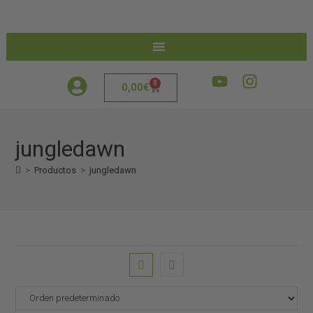
0
0,00
€
jungledawn
>
Productos
>
jungledawn