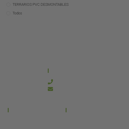
TERRARIOS PVC DESMONTABLES
Todos
CONTACTO
644 21 59 90
info@kanakyterraria.com
PRODUCTOS
EMPRESA
Terrarios PVC
Aviso legal
Términos y condiciones