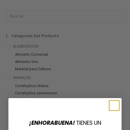
Categorías Del Producto
ALIMENTACIÓN
Alimento Comercial
Alimento Vivo
Material para Cultivos
ANIMALES
Correlophus ciliatus
Correlophus sarasinorum
Mniarogekko chahoua
Otros geckos
Rhacodactylus auriculatus
¡ENHORABUENA!
TIENES UN
CALEFACCIÓN