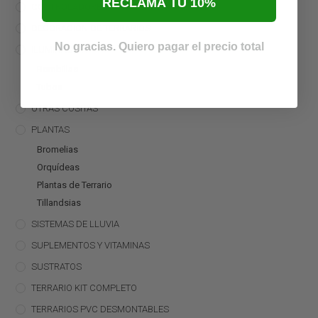
RECLAMA TU 10%
CONTROLADORES
DECORACIÓN DE TERRARIOS
No gracias. Quiero pagar el precio total
ILUMINACIÓN
Bombillas
Tubos
OTRAS COSITAS
PLANTAS
Bromelias
Orquídeas
Plantas de Terrario
Tillandsias
SISTEMAS DE LLUVIA
SUPLEMENTOS Y VITAMINAS
SUSTRATOS
TERRARIO KIT COMPLETO
TERRARIOS PVC DESMONTABLES