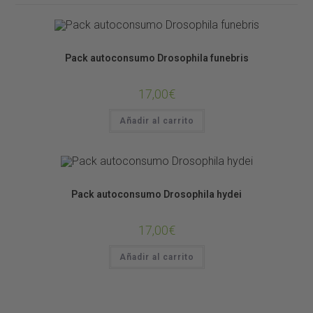
Alimento Vivo
OTRAS COSITAS
Pack autoconsumo Drosophila funebris
17,00
€
Añadir al carrito
Alimento Vivo
OTRAS COSITAS
Pack autoconsumo Drosophila hydei
17,00
€
Añadir al carrito