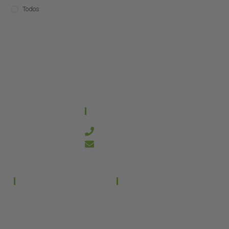
Todos
CONTACTO
644 21 59 90
info@kanakyterraria.com
PRODUCTOS
EMPRESA
Terrarios PVC
Aviso legal
Términos y condiciones
Terrarios Cristal
Política de privacidad