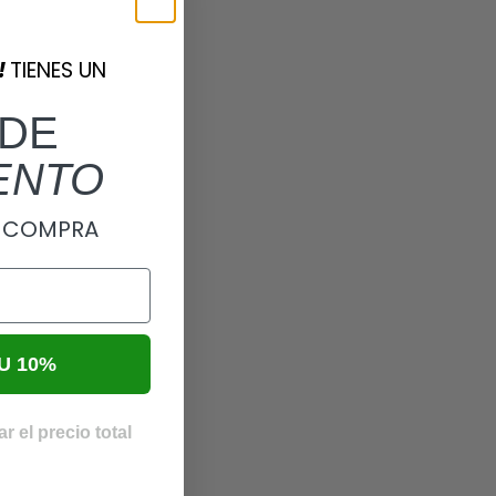
!
TIENES UN
DE
ENTO
A COMPRA
U 10%
r el precio total