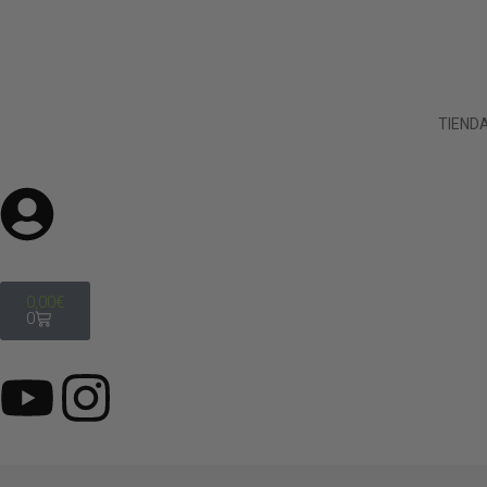
TIEND
0,00
€
0