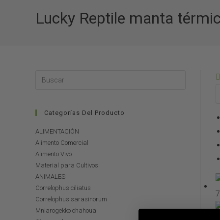
Lucky Reptile manta térmi
Categorías Del Producto
ALIMENTACIÓN
Alimento Comercial
Alimento Vivo
Material para Cultivos
ANIMALES
Correlophus ciliatus
Correlophus sarasinorum
Mniarogekko chahoua